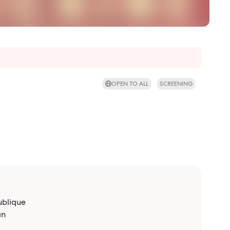
OPEN TO ALL
SCREENING
ublique
an