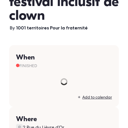
festival inclusif de
clown
By
1001 territoires Pour la fraternité
When
FINISHED
Add to calendar
Where
2 Rue du Lièvre d’Or